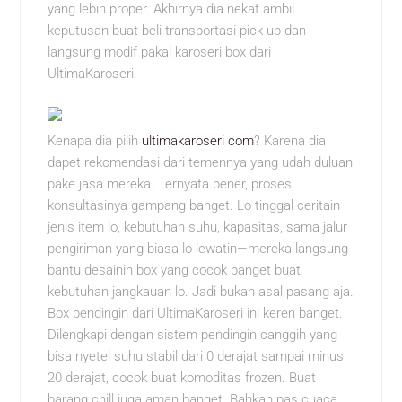
yang lebih proper. Akhirnya dia nekat ambil
keputusan buat beli transportasi pick-up dan
langsung modif pakai karoseri box dari
UltimaKaroseri.
Kenapa dia pilih
ultimakaroseri com
? Karena dia
dapet rekomendasi dari temennya yang udah duluan
pake jasa mereka. Ternyata bener, proses
konsultasinya gampang banget. Lo tinggal ceritain
jenis item lo, kebutuhan suhu, kapasitas, sama jalur
pengiriman yang biasa lo lewatin—mereka langsung
bantu desainin box yang cocok banget buat
kebutuhan jangkauan lo. Jadi bukan asal pasang aja.
Box pendingin dari UltimaKaroseri ini keren banget.
Dilengkapi dengan sistem pendingin canggih yang
bisa nyetel suhu stabil dari 0 derajat sampai minus
20 derajat, cocok buat komoditas frozen. Buat
barang chill juga aman banget. Bahkan pas cuaca