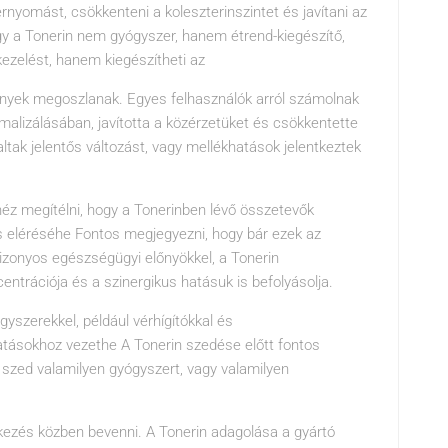
rnyomást, csökkenteni a koleszterinszintet és javítani az
y a Tonerin nem gyógyszer, hanem étrend-kiegészítő,
ezelést, hanem kiegészítheti az
ények megoszlanak. Egyes felhasználók arról számolnak
alizálásában, javította a közérzetüket és csökkentette
tak jelentős változást, vagy mellékhatások jelentkeztek
ehéz megítélni, hogy a Tonerinben lévő összetevők
s eléréséhe Fontos megjegyezni, hogy bár ezek az
zonyos egészségügyi előnyökkel, a Tonerin
trációja és a szinergikus hatásuk is befolyásolja.
yszerekkel, például vérhígítókkal és
tásokhoz vezethe A Tonerin szedése előtt fontos
r szed valamilyen gyógyszert, vagy valamilyen
tkezés közben bevenni. A Tonerin adagolása a gyártó