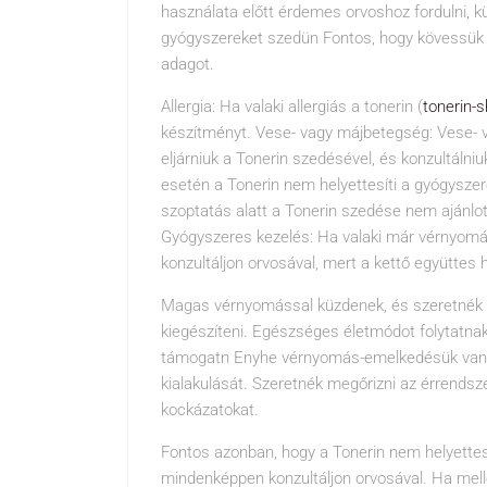
használata előtt érdemes orvoshoz fordulni, 
gyógyszereket szedün Fontos, hogy kövessük a g
adagot.
Allergia: Ha valaki allergiás a tonerin (
tonerin-
készítményt. Vese- vagy májbetegség: Vese-
eljárniuk a Tonerin szedésével, és konzultálniu
esetén a Tonerin nem helyettesíti a gyógysze
szoptatás alatt a Tonerin szedése nem ajánlot
Gyógyszeres kezelés: Ha valaki már vérnyomá
konzultáljon orvosával, mert a kettő együtte
Magas vérnyomással küzdenek, és szeretnék
kiegészíteni. Egészséges életmódot folytatnak
támogatn Enyhe vérnyomás-emelkedésük van,
kialakulását. Szeretnék megőrizni az érrendsz
kockázatokat.
Fontos azonban, hogy a Tonerin nem helyettesí
mindenképpen konzultáljon orvosával. Ha mell