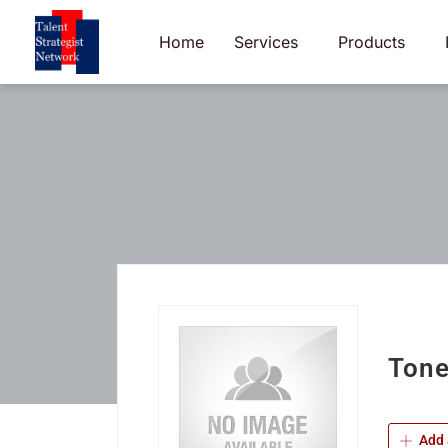
Skip
to
Home
Services
Products
content
Tone
Add 