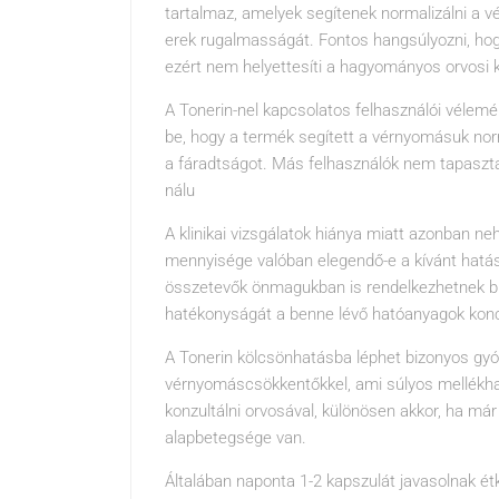
tartalmaz, amelyek segítenek normalizálni a vé
erek rugalmasságát. Fontos hangsúlyozni, hog
ezért nem helyettesíti a hagyományos orvosi k
A Tonerin-nel kapcsolatos felhasználói vélem
be, hogy a termék segített a vérnyomásuk norm
a fáradtságot. Más felhasználók nem tapasztal
nálu
A klinikai vizsgálatok hiánya miatt azonban n
mennyisége valóban elegendő-e a kívánt hatá
összetevők önmagukban is rendelkezhetnek bi
hatékonyságát a benne lévő hatóanyagok koncen
A Tonerin kölcsönhatásba léphet bizonyos gyóg
vérnyomáscsökkentőkkel, ami súlyos mellékha
konzultálni orvosával, különösen akkor, ha má
alapbetegsége van.
Általában naponta 1-2 kapszulát javasolnak é