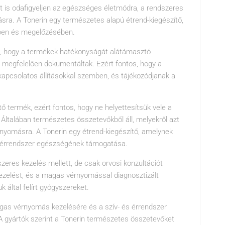
t is odafigyeljen az egészséges életmódra, a rendszeres
sra. A Tonerin egy természetes alapú étrend-kiegészítő,
ben és megelőzésében.
a, hogy a termékek hatékonyságát alátámasztó
megfelelően dokumentáltak. Ezért fontos, hogy a
kapcsolatos állításokkal szemben, és tájékozódjanak a
 termék, ezért fontos, hogy ne helyettesítsük vele a
 Általában természetes összetevőkből áll, melyekről azt
érnyomásra. A Tonerin egy étrend-kiegészítő, amelynek
s érrendszer egészségének támogatása.
zeres kezelés mellett, de csak orvosi konzultációt
kezelést, és a magas vérnyomással diagnosztizált
 által felírt gyógyszereket.
agas vérnyomás kezelésére és a szív- és érrendszer
A gyártók szerint a Tonerin természetes összetevőket