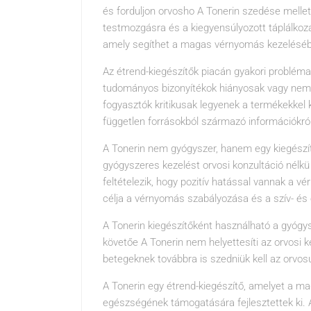
és forduljon orvosho A Tonerin szedése mellet
testmozgásra és a kiegyensúlyozott táplálkozá
amely segíthet a magas vérnyomás kezelésé
Az étrend-kiegészítők piacán gyakori problém
tudományos bizonyítékok hiányosak vagy nem 
fogyasztók kritikusak legyenek a termékekkel 
független forrásokból származó információkró
A Tonerin nem gyógyszer, hanem egy kiegészítő
gyógyszeres kezelést orvosi konzultáció nélkü
feltételezik, hogy pozitív hatással vannak a v
célja a vérnyomás szabályozása és a szív- é
A Tonerin kiegészítőként használható a gyógys
követőe A Tonerin nem helyettesíti az orvosi 
betegeknek továbbra is szedniük kell az orvosuk
A Tonerin egy étrend-kiegészítő, amelyet a m
egészségének támogatására fejlesztettek ki. 