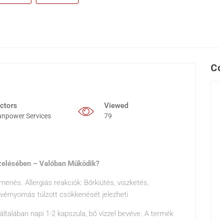
C
ctors
Viewed
npower Services
79
zelésében – Valóban Működik?
nés. Allergiás reakciók: Bőrkiütés, viszketés,
a vérnyomás túlzott csökkenését jelezheti
általában napi 1-2 kapszula, bő vízzel bevéve. A termék