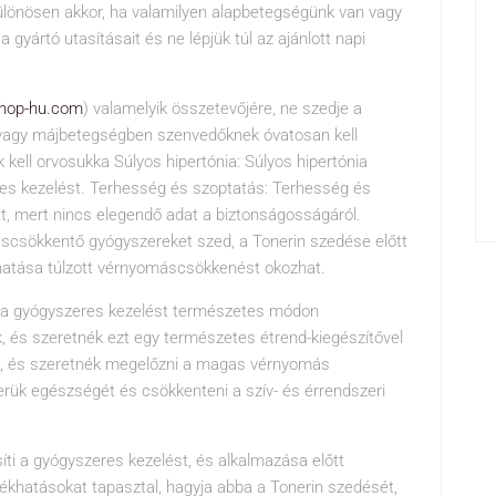
különösen akkor, ha valamilyen alapbetegségünk van vagy
yártó utasításait és ne lépjük túl az ajánlott napi
shop-hu.com
) valamelyik összetevőjére, ne szedje a
 vagy májbetegségben szenvedőknek óvatosan kell
k kell orvosukka Súlyos hipertónia: Súlyos hipertónia
res kezelést. Terhesség és szoptatás: Terhesség és
t, mert nincs elegendő adat a biztonságosságáról.
scsökkentő gyógyszereket szed, a Tonerin szedése előtt
s hatása túlzott vérnyomáscsökkenést okozhat.
 a gyógyszeres kezelést természetes módon
, és szeretnék ezt egy természetes étrend-kiegészítővel
 és szeretnék megelőzni a magas vérnyomás
erük egészségét és csökkenteni a szív- és érrendszeri
ti a gyógyszeres kezelést, és alkalmazása előtt
ékhatásokat tapasztal, hagyja abba a Tonerin szedését,