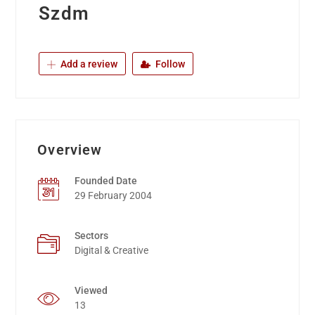
Szdm
Add a review
Follow
Overview
Founded Date
29 February 2004
Sectors
Digital & Creative
Viewed
13