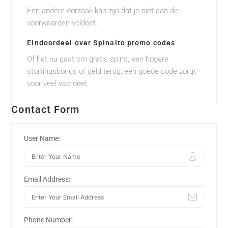
Een andere oorzaak kan zijn dat je niet aan de
voorwaarden voldoet.
Eindoordeel over Spinalto promo codes
Of het nu gaat om gratis spins, een hogere
stortingsbonus of geld terug, een goede code zorgt
voor veel voordeel.
Contact Form
User Name:
Email Address:
Phone Number: