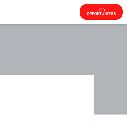
JOB
OPPORTUNITIES