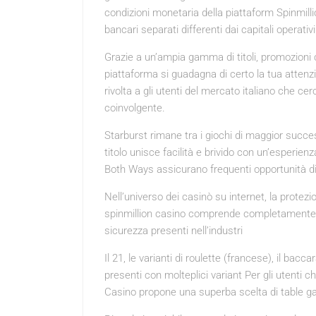
condizioni monetaria della piattaform Spinmilli
bancari separati differenti dai capitali operativi
Grazie a un’ampia gamma di titoli, promozioni c
piattaforma si guadagna di certo la tua attenz
rivolta a gli utenti del mercato italiano che ce
coinvolgente.
Starburst rimane tra i giochi di maggior succe
titolo unisce facilità e brivido con un’esperie
Both Ways assicurano frequenti opportunità di 
Nell’universo dei casinò su internet, la protez
spinmillion casino comprende completamente qu
sicurezza presenti nell’industri
Il 21, le varianti di roulette (francese), il baccara
presenti con molteplici variant Per gli utenti c
Casino propone una superba scelta di table 