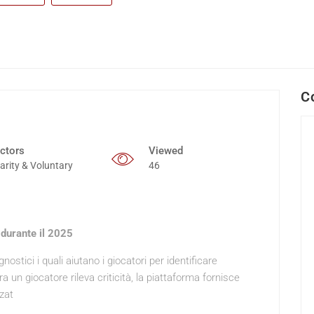
C
ctors
Viewed
arity & Voluntary
46
 durante il 2025
ostici i quali aiutano i giocatori per identificare
a un giocatore rileva criticità, la piattaforma fornisce
zzat