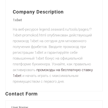
Company Description
1xbet
На веб-ресурсе legend.seaward.ru/tools/pages/?
1xbet-promokod.html опубликован действующий
промокод 1xbet на сегодня для мгновенного
получения фрибетов. Вводите промокод при
регистрации 1xBet и гарантируйте себе
повышенный 1xbet бонус на официальной
платформе букмекера. Узнайте, как правильно
активировать
промокоды на бесплатную ставку
1xbet
и начать играть с максимальным
преимуществом с первого дня.
Contact Form
User Name: