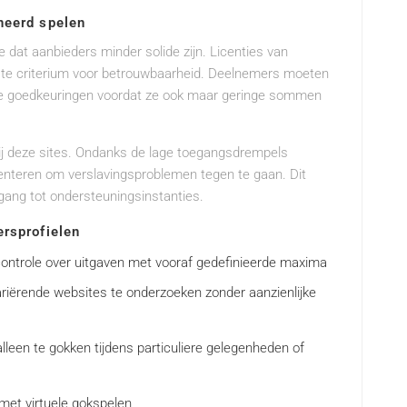
neerd spelen
 dat aanbieders minder solide zijn. Licenties van
ijkste criterium voor betrouwbaarheid. Deelnemers moeten
de goedkeuringen voordat ze ook maar geringe sommen
bij deze sites. Ondanks de lage toegangsdrempels
nteren om verslavingsproblemen tegen te gaan. Dit
egang tot ondersteuningsinstanties.
ersprofielen
controle over uitgaven met vooraf gedefinieerde maxima
riërende websites te onderzoeken zonder aanzienlijke
leen te gokken tijdens particuliere gelegenheden of
met virtuele gokspelen