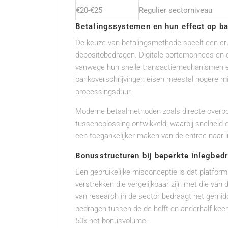
€20-€25
Regulier sectorniveau
Betalingssystemen en hun effect op b
De keuze van betalingsmethode speelt een cruci
depositobedragen. Digitale portemonnees en
vanwege hun snelle transactiemechanismen en
bankoverschrijvingen eisen meestal hogere m
processingsduur.
Moderne betaalmethoden zoals directe overbo
tussenoplossing ontwikkeld, waarbij snelheid e
een toegankelijker maken van de entree naar i
Bonusstructuren bij beperkte inlegbed
Een gebruikelijke misconceptie is dat platfo
verstrekken die vergelijkbaar zijn met die van
van research in de sector bedraagt het gemi
bedragen tussen de de helft en anderhalf keer
50x het bonusvolume.