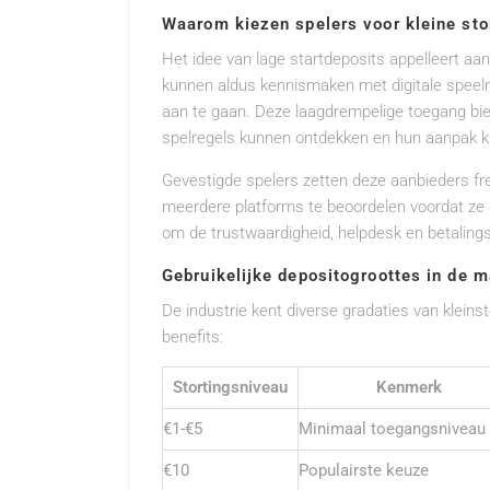
Waarom kiezen spelers voor kleine sto
Het idee van lage startdeposits appelleert aa
kunnen aldus kennismaken met digitale speelm
aan te gaan. Deze laagdrempelige toegang bi
spelregels kunnen ontdekken en hun aanpak ku
Gevestigde spelers zetten deze aanbieders fre
meerdere platforms te beoordelen voordat ze 
om de trustwaardigheid, helpdesk en betalingsr
Gebruikelijke depositogroottes in de m
De industrie kent diverse gradaties van kleins
benefits:
Stortingsniveau
Kenmerk
€1-€5
Minimaal toegangsniveau
€10
Populairste keuze