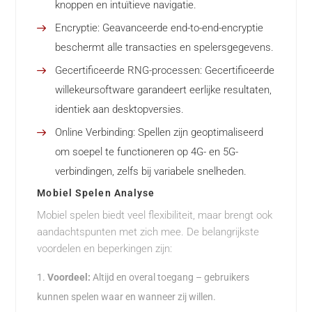
knoppen en intuïtieve navigatie.
Encryptie: Geavanceerde end-to-end-encryptie
beschermt alle transacties en spelersgegevens.
Gecertificeerde RNG-processen: Gecertificeerde
willekeursoftware garandeert eerlijke resultaten,
identiek aan desktopversies.
Online Verbinding: Spellen zijn geoptimaliseerd
om soepel te functioneren op 4G- en 5G-
verbindingen, zelfs bij variabele snelheden.
Mobiel Spelen Analyse
Mobiel spelen biedt veel flexibiliteit, maar brengt ook
aandachtspunten met zich mee. De belangrijkste
voordelen en beperkingen zijn:
Voordeel:
Altijd en overal toegang – gebruikers
kunnen spelen waar en wanneer zij willen.