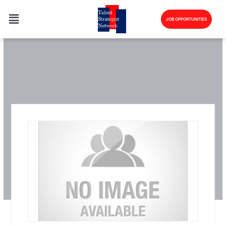
Skip
to
JOB OPPORTUNITIES
content