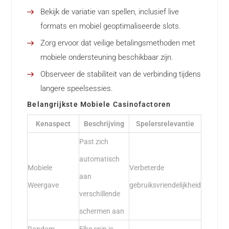
Bekijk de variatie van spellen, inclusief live
formats en mobiel geoptimaliseerde slots.
Zorg ervoor dat veilige betalingsmethoden met
mobiele ondersteuning beschikbaar zijn.
Observeer de stabiliteit van de verbinding tijdens
langere speelsessies.
Belangrijkste Mobiele Casinofactoren
Kenaspect
Beschrijving
Spelersrelevantie
Past zich
automatisch
Mobiele
Verbeterde
aan
Weergave
gebruiksvriendelijkheid
verschillende
schermen aan