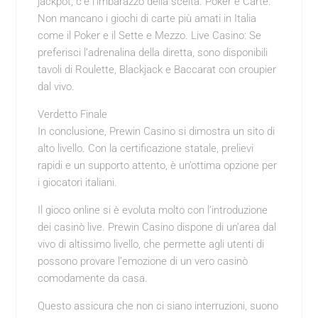
jackpot, c’è l’imbarazzo della scelta. Poker e Carte:
Non mancano i giochi di carte più amati in Italia
come il Poker e il Sette e Mezzo. Live Casino: Se
preferisci l’adrenalina della diretta, sono disponibili
tavoli di Roulette, Blackjack e Baccarat con croupier
dal vivo.
Verdetto Finale
In conclusione, Prewin Casino si dimostra un sito di
alto livello. Con la certificazione statale, prelievi
rapidi e un supporto attento, è un’ottima opzione per
i giocatori italiani.
Il gioco online si è evoluta molto con l’introduzione
dei casinò live. Prewin Casino dispone di un’area dal
vivo di altissimo livello, che permette agli utenti di
possono provare l’emozione di un vero casinò
comodamente da casa.
Questo assicura che non ci siano interruzioni, suono