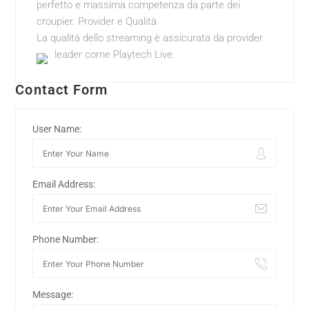
perfetto e massima competenza da parte dei
croupier. Provider e Qualità
La qualità dello streaming è assicurata da provider
leader come Playtech Live.
Contact Form
User Name:
Email Address:
Phone Number:
Message: