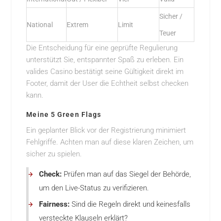
Sicher /
National
Extrem
Limit
Teuer
Die Entscheidung für eine geprüfte Regulierung
unterstützt Sie, entspannter Spaß zu erleben. Ein
valides Casino bestätigt seine Gültigkeit direkt im
Footer, damit der User die Echtheit selbst checken
kann.
Meine 5 Green Flags
Ein geplanter Blick vor der Registrierung minimiert
Fehlgriffe. Achten man auf diese klaren Zeichen, um
sicher zu spielen.
Check:
Prüfen man auf das Siegel der Behörde,
um den Live-Status zu verifizieren.
Fairness:
Sind die Regeln direkt und keinesfalls
versteckte Klauseln erklärt?