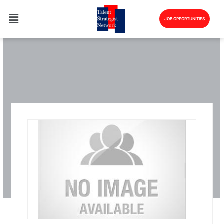
Skip
to
JOB OPPORTUNITIES
content