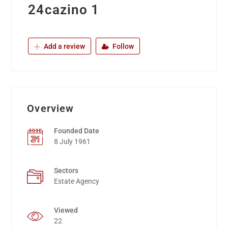
24cazino 1
Add a review
Follow
Overview
Founded Date
8 July 1961
Sectors
Estate Agency
Viewed
22