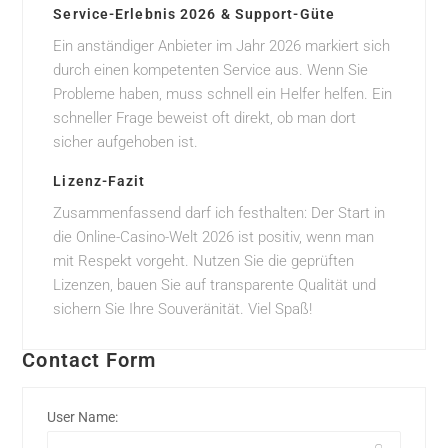
Service-Erlebnis 2026 & Support-Güte
Ein anständiger Anbieter im Jahr 2026 markiert sich
durch einen kompetenten Service aus. Wenn Sie
Probleme haben, muss schnell ein Helfer helfen. Ein
schneller Frage beweist oft direkt, ob man dort
sicher aufgehoben ist.
Lizenz-Fazit
Zusammenfassend darf ich festhalten: Der Start in
die Online-Casino-Welt 2026 ist positiv, wenn man
mit Respekt vorgeht. Nutzen Sie die geprüften
Lizenzen, bauen Sie auf transparente Qualität und
sichern Sie Ihre Souveränität. Viel Spaß!
Contact Form
User Name: