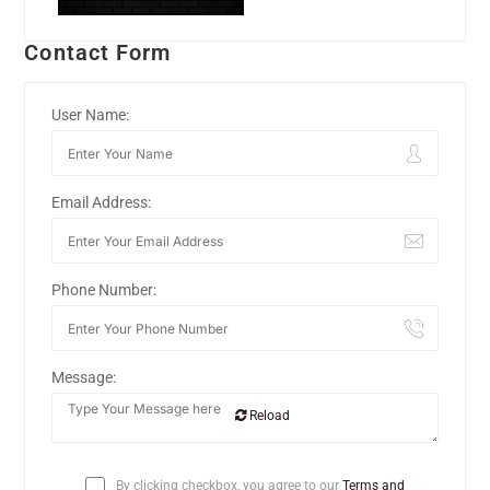
Contact Form
User Name:
Email Address:
Phone Number:
Message:
Reload
By clicking checkbox, you agree to our
Terms and