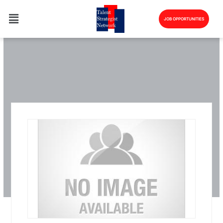
Skip
to
JOB OPPORTUNITIES
content